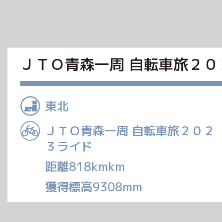
ＪＴＯ青森一周 自転車旅２０
東北
ＪＴＯ青森一周 自転車旅２０２
３ライド
距離818kmkm
獲得標高9308mm