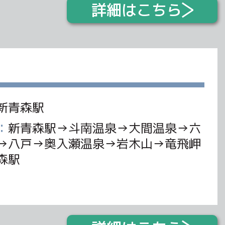
詳細はこちら
新青森駅
：
新青森駅→斗南温泉→大間温泉→六
→八戸→奥入瀬温泉→岩木山→竜飛岬
森駅