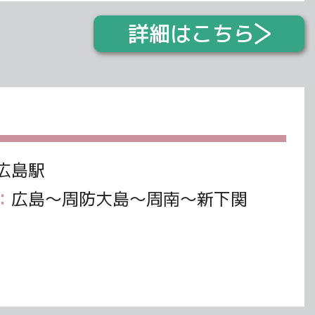
詳細はこちら
広島駅
：
広島～周防大島～周南～新下関