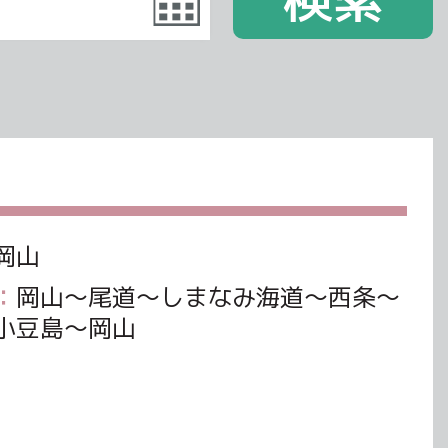
岡山
：
岡山～尾道～しまなみ海道～西条～
小豆島～岡山