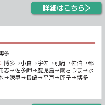
詳細はこちら
博多
：
博多→小倉→宇佐→別府→佐伯→都
布志→佐多岬→鹿児島→南さつま→水
本→諫早→長崎→平戸→呼子→博多