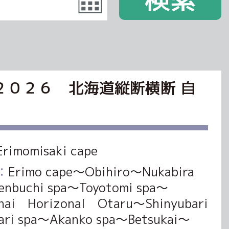
 journey２０２６ 北海道縦断横断 自
Erimomisaki cape
：
Erimo cape～Obihiro～Nukabira
enbuchi spa～Toyotomi spa～
nai Horizonal Otaru～Shinyubari
ari spa～Akanko spa～Betsukai～