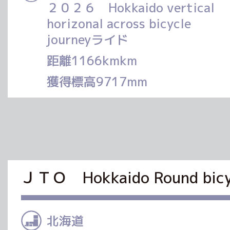
２０２６ Hokkaido vertical
horizonal across bicycle
journeyライド
距離1166kmkm
獲得標高9717mm
ＪＴＯ Hokkaido Round 
北海道