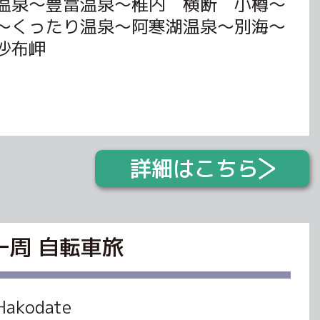
温泉～豊富温泉～稚内 横断 小樽～
～くったり温泉～阿寒湖温泉～別海～
沙布岬
詳細はこちら
海道一周 自転車旅
Hakodate