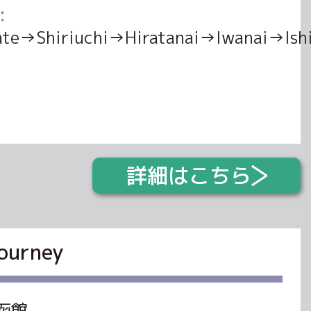
：
ate→Shiriuchi→Hiratanai→Iwanai→
詳細はこちら
urney
函館