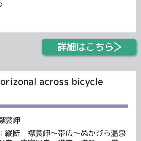
ro
詳細はこちら
nal across bicycle
襟裳岬
：
縦断 襟裳岬～帯広～ぬかびら温泉